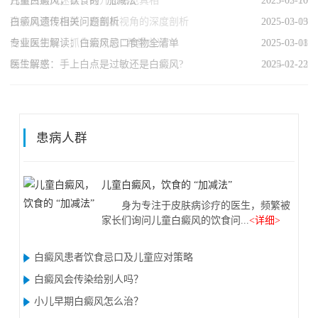
儿童白癜风，饮食的 “加减法”
白癜风遗传迷雾：拨开恐慌见真相
2025-03-10
2025-02-20
白癜风遗传相关问题剖析
孩子肩颈现白斑：白癜风视角的深度剖析
2025-03-03
2025-02-19
专业医生解读：白癜风忌口食物全清单
白癜风初现：抓住治疗的 “希望之光”
2025-03-01
2025-02-18
医生解惑：手上白点是过敏还是白癜风?
杨玲医生
2025-02-22
2024-11-23
患病人群
儿童白癜风，饮食的 “加减法”
身为专注于皮肤病诊疗的医生，频繁被
家长们询问儿童白癜风的饮食问...
<详细>
白癜风患者饮食忌口及儿童应对策略
白癜风会传染给别人吗？
小儿早期白癜风怎么治？