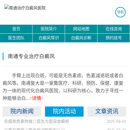
导航
首页
医院简介
网站地图
在线咨询
医生团队
白癜风常识
白癜风诊断
预约挂号
南通专业治疗白癜风
手臂上出现白斑，可能是无色素痣、色素减退斑或者白
癜风等。南通复大是一家集医疗、科研、预防、保健、康复
为一体的现代化白癜风医院，以科研为核心，致力于寻找一
种能够治白...
<详情>
院内新闻
院内活动
文章资讯
手指黑色素种植：医生为您深度解析
白癜风患者饮食忌口及儿童应对策略
2025-04-03
2025-02-21