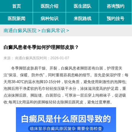
首页
医院介绍
医生团队
咨询预约
医院新闻
病种知识
来院路线
预约挂号
南通白癜风医院
>
白癜风常识
>
白癜风患者冬季如何护理脚部皮肤？
来源：
南通白癜风医院
时间：2026-01-07
冬季脚部皮肤易干燥、开裂，白癜风患者脚部若有白斑，护理需关
注“保湿、保暖、防外伤”，同时重视容易忽略的细节。首先是保湿护理：每
天用38-40℃的温水泡脚10-15分钟，软化角质，避免使用刺激性的泡脚包;
泡脚后用干净柔软的毛巾轻轻按压吸干水分，涂抹滋润度高的护足霜，重
点涂抹脚后跟、脚趾缝、白斑部位，可厚涂一层后穿上纯棉袜子，促进吸
收;每周1次用温和的搓脚板轻轻去除脚后跟死皮，避免过度摩擦。