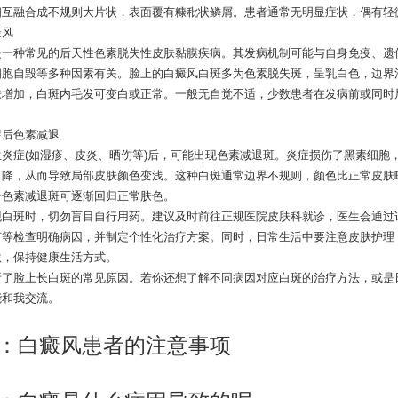
相互融合成不规则大片状，表面覆有糠秕状鳞屑。患者通常无明显症状，偶有轻
风
种常见的后天性色素脱失性皮肤黏膜疾病。其发病机制可能与自身免疫、遗
细胞自毁等多种因素有关。脸上的白癜风白斑多为色素脱失斑，呈乳白色，边界
肤增加，白斑内毛发可变白或正常。一般无自觉不适，少数患者在发病前或同时
后色素减退
症(如湿疹、皮炎、晒伤等)后，可能出现色素减退斑。炎症损伤了黑素细胞
下降，从而导致局部皮肤颜色变浅。这种白斑通常边界不规则，颜色比正常皮肤
分色素减退斑可逐渐回归正常肤色。
斑时，切勿盲目自行用药。建议及时前往正规医院皮肤科就诊，医生会通过
灯等检查明确病因，并制定个性化治疗方案。同时，日常生活中要注意皮肤护理
激，保持健康生活方式。
脸上长白斑的常见原因。若你还想了解不同病因对应白斑的治疗方法，或是
能和我交流。
：
白癜风患者的注意事项