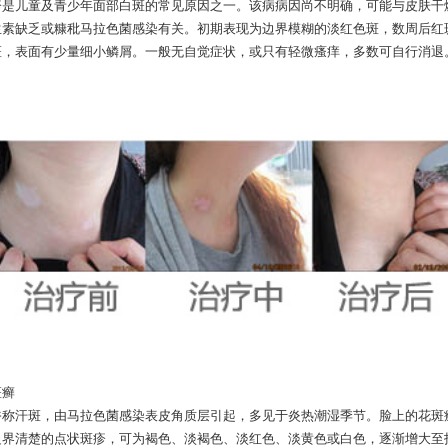
儿童及青少年面部白斑的常见原因之一。该病病因尚不明确，可能与皮肤干
生素缺乏或糠秕马拉色菌感染有关。初期表现为边界模糊的淡红色斑，数周后红
斑，表面有少量细小鳞屑。一般无自觉症状，或只有轻微瘙痒，多数可自行消退
癣
汗斑，由马拉色菌感染表皮角质层引起，多见于炎热潮湿季节。脸上的花斑
边界清楚的点状斑疹，可为褐色、淡褐色、淡红色、淡黄色或白色，逐渐增大至