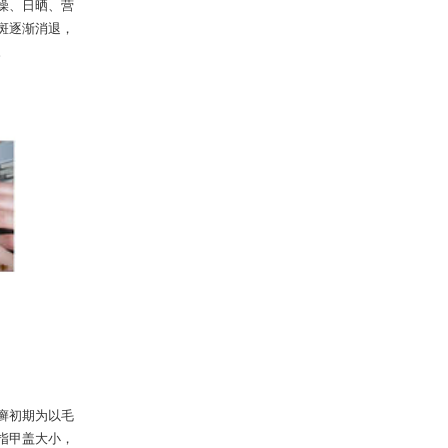
燥、日晒、营
斑逐渐消退，
。
癣初期为以毛
指甲盖大小，