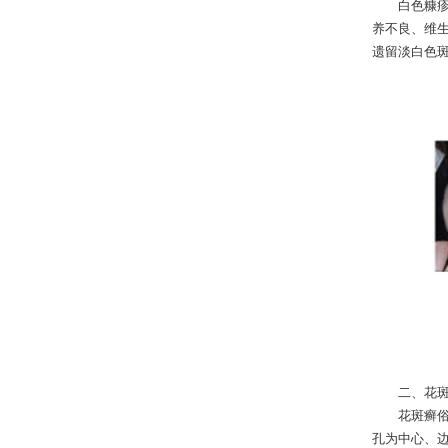
白色糠疹是
养不良、维
遗留淡白色
二、花斑
花斑癣俗称
孔为中心、