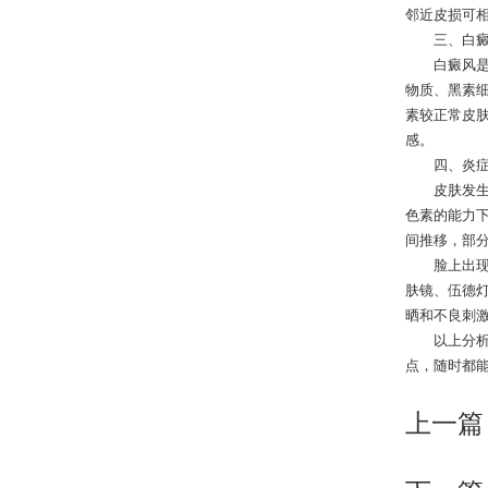
邻近皮损可
三、白癜
白癜风是一
物质、黑素
素较正常皮
感。
四、炎症
皮肤发生炎
色素的能力
间推移，部
脸上出现白
肤镜、伍德
晒和不良刺
以上分析了
点，随时都
上一篇