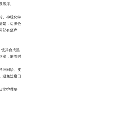
微瘙痒。
传、神经化学
清楚，边缘色
局部有瘙痒
，使其合成黑
略浅，随着时
详细问诊、皮
，避免过度日
日常护理要