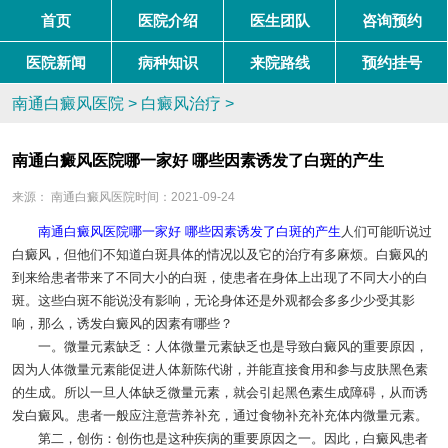
首页
医院介绍
医生团队
咨询预约
医院新闻
病种知识
来院路线
预约挂号
南通白癜风医院
>
白癜风治疗
>
南通白癜风医院哪一家好 哪些因素诱发了白斑的产生
来源：
南通白癜风医院
时间：2021-09-24
南通白癜风医院哪一家好 哪些因素诱发了白斑的产生
人们可能听说过
白癜风，但他们不知道白斑具体的情况以及它的治疗有多麻烦。白癜风的
到来给患者带来了不同大小的白斑，使患者在身体上出现了不同大小的白
斑。这些白斑不能说没有影响，无论身体还是外观都会多多少少受其影
响，那么，诱发白癜风的因素有哪些？
一。微量元素缺乏：人体微量元素缺乏也是导致白癜风的重要原因，
因为人体微量元素能促进人体新陈代谢，并能直接食用和参与皮肤黑色素
的生成。所以一旦人体缺乏微量元素，就会引起黑色素生成障碍，从而诱
发白癜风。患者一般应注意营养补充，通过食物补充补充体内微量元素。
第二，创伤：创伤也是这种疾病的重要原因之一。因此，白癜风患者